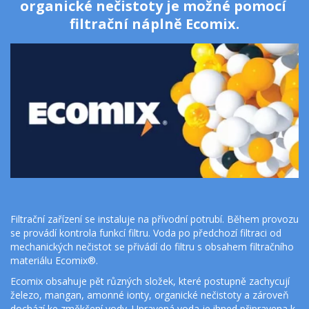
organické nečistoty je možné pomocí 
filtrační náplně Ecomix.
Filtrační zařízení se instaluje na přívodní potrubí. Během provozu 
se provádí kontrola funkcí filtru. Voda po předchozí filtraci od 
mechanických nečistot se přivádí do filtru s obsahem filtračního 
materiálu Ecomix®.
Ecomix obsahuje pět různých složek, které postupně zachycují 
železo, mangan, amonné ionty, organické nečistoty a zároveň 
dochází ke změkčení vody. Upravená voda je ihned připravena k 