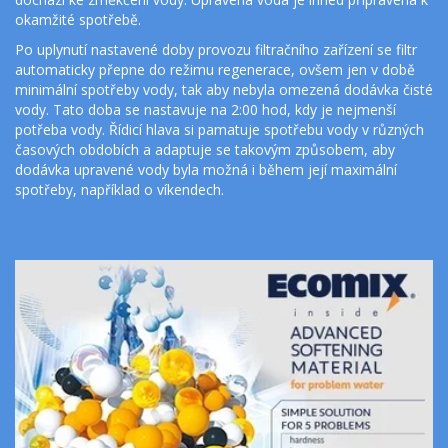
okamžité spotřebě.
Po uplynutí nastavené doby provozu filtračního zařízení se filtr 
automaticky přepne do režimu regenerace, ovšem jen v době 
minimální spotřeby vody, tak aby nebyla omezená dodávka čisté 
vody. Tato doba se nastavuje na 2:00 hod, kdy je nejmenší 
potřeba vody. Řídicí hlava si pamatuje spotřebu vody v různých 
časových obdobích a adaptuje se takovým způsobem, aby 
dodávka upravené vody byla možná i během její maximální 
spotřeby, například o víkendech. 