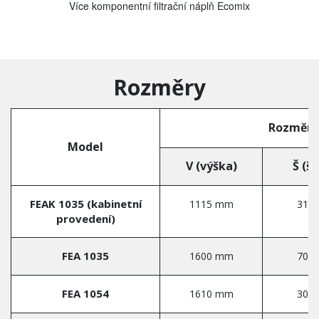
Více komponentní filtrační náplň Ecomix
Rozměry
Rozměry
Model
V (výška)
Š (ší
FEAK 1035 (kabinetní
1115 mm
310
provedení)
FEA 1035
1600 mm
700
FEA 1054
1610 mm
300