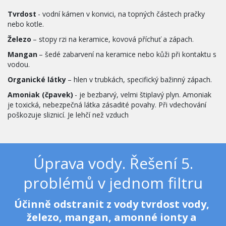
Tvrdost
 - vodní kámen v konvici, na topných částech pračky 
nebo kotle.
Železo 
– stopy rzi na keramice, kovová příchuť a zápach.
Mangan
 – šedé zabarvení na keramice nebo kůži při kontaktu s 
vodou.
Organické látky
 – hlen v trubkách, specifický bažinný zápach.
Amoniak (čpavek)
 - je bezbarvý, velmi štiplavý plyn. Amoniak 
je toxická, nebezpečná látka zásadité povahy. Při vdechování 
poškozuje sliznicí. Je lehčí než vzduch
Úprava vody. Řešení 5.
problémů v jednom filtru
Účinně odstranit z vody tvrdost vody, 
železo, mangan, amonné ionty a 