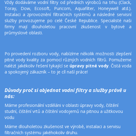
Vždy dodáváme vodní filtry od předních výrobců na trhu (Clack,
Toray, Dow, Ecosoft, Puricom, Aquafilter, Honeywell atd.).
Instalaci a zprovoznění filtračních systémů a následné servisní
služby provozujeme po celé České Republice. Specialisté naši
firmy mají dlouholetou pracovní zkušenost v bytové a
průmyslové oblasti.
Po provedení rozboru vody, nabízíme několik možnosti zlepšení
pitné vody
kvality za pomocí různých vodních filtrů. Pomužeme
nalézt jakékoliv řešení tykající se
úpravy pitné vody
. Čistá voda
a spokojený zákazník – to je cíl naší práce!
Důvody proč si objednat vodní filtry a služby
právě u 
nás:
Máme profesionální vzděláni v oblasti úpravy vody, čištění 
studní, čištění vrtů a čištění vodojemů na pitnou a užitkovou 
vodu
Máme dlouholetou zkušenost ve výrobě, instalaci a servisu 
filtračních systému jakéhokoliv druhu.