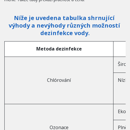
Níže je uvedena tabulka shrnující 
výhody a nevýhody různých možností 
dezinfekce vody.
Metoda dezinfekce
Široké
Chlórování
Nízk
Ekolo
Ozonace
Plně 