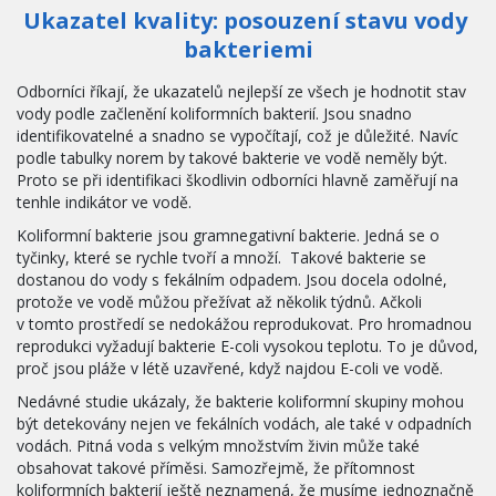
Ukazatel kvality: posouzení stavu vody 
bakteriemi
Odborníci říkají, že ukazatelů nejlepší ze všech je hodnotit stav 
vody podle začlenění koliformních bakterií. Jsou snadno 
identifikovatelné a snadno se vypočítají, což je důležité. Navíc 
podle tabulky norem by takové bakterie ve vodě neměly být. 
Proto se při identifikaci škodlivin odborníci hlavně zaměřují na 
tenhle indikátor ve vodě. 
Koliformní bakterie jsou gramnegativní bakterie. Jedná se o 
tyčinky, které se rychle tvoří a množí.  Takové bakterie se 
dostanou do vody s fekálním odpadem. Jsou docela odolné, 
protože ve vodě můžou přežívat až několik týdnů. Ačkoli 
v tomto prostředí se nedokážou reprodukovat. Pro hromadnou 
reprodukci vyžadují bakterie E-coli vysokou teplotu. To je důvod, 
proč jsou pláže v létě uzavřené, když najdou E-coli ve vodě.
Nedávné studie ukázaly, že bakterie koliformní skupiny mohou 
být detekovány nejen ve fekálních vodách, ale také v odpadních 
vodách. Pitná voda s velkým množstvím živin může také 
obsahovat takové příměsi. Samozřejmě, že přítomnost 
koliformních bakterií ještě neznamená, že musíme jednoznačně 