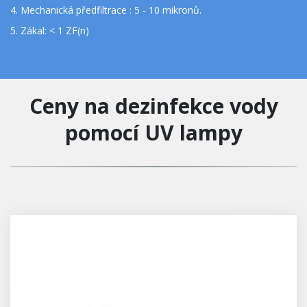
4. Mechanická předfiltrace : 5 - 10 mikronů.
5. Zákal: < 1 ZF(n)
Ceny na dezinfekce vody
pomocí UV lampy