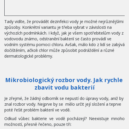
Tady vidíte, že provádět dezinfekci vody je možné nejrůznějšími 
způsoby. Konkrétní variantu je třeba vybrat v závislosti na 
výchozích podmínkách. I když, jak je všem spotřebitelům vody z 
vodovodu známo, odstranění bakterií se často provádí ve 
vodním systému pomoci chloru. Avšak, málo kdo z lidí se zabývá  
dočištěním, ačkoli chlor může způsobit podráždění a různé 
dermatologické problémy.
Mikrobiologický rozbor vody. Jak rychle 
zbavit vodu
bakterií
Je zřejmé, že žádný odborník se nepustí do úpravy vody, aniž by 
znal rozbor vody. Nejprve by se  mělo určit její složení a teprve 
poté řešit problém bakterií ve vodě.
Odkud vůbec bakterie ve vodě pocházejí? Neexistuje mnoho
možností, přesně řečeno, pouze tři: