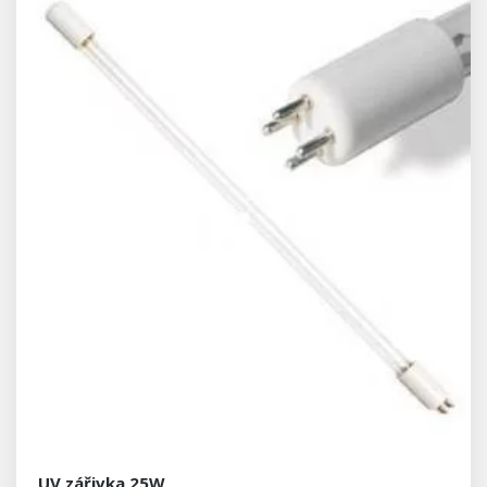
UV zářivka 25W