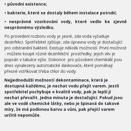
• původní existence;
• bakterie, které se dostaly během instalace potrubí;
• nesprávné vzorkování vody, které vedlo ke zjevně
nesprávnému výsledku.
Po provedení rozboru vody je jasné, zda voda vyžaduje 
dezinfekci. Spotřebitel zjišťuje, zda úpravna vody je dostačující 
pro odstranění bakterií. Existuje několik možností. První možnost 
- můžete koupit různé dezinfekční  prostředky. Jejich vliv je 
popsán v tabulce výše. Dokonce  pro působení chemikálií jsou 
dnes vynalezeny automatické dávkovače, které pomáhají 
přesně vstřikovat třeba chlor do vody.
Nejjednodušší možností dekontaminace, která je 
dostupná každému, je nechat vodu přejít varem. Jestli 
spotřebitel pochybuje o kvalitě vody, pak je lepší jí 
nechat převařit. Jedna minuta je dostačující. Pokud jsou 
ale ve vodě chemické látky, nebo je špinavá do takové 
míry, že má podivnou barvu a vůni, pak přejití varem 
určitě nepomůže. 