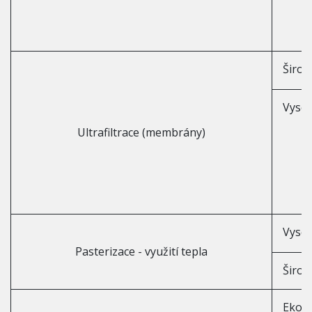
Širok
Vysoc
Ultrafiltrace (membrány)
Vysok
Pasterizace - využití tepla
Širok
Ekolo