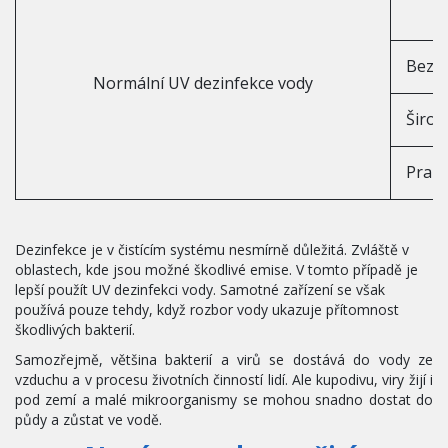
Bez č
Normální UV dezinfekce vody
Širok
Prakt
Dezinfekce je v čistícím systému nesmírně důležitá. Zvláště v 
oblastech, kde jsou možné škodlivé emise. V tomto případě je 
lepší použít UV dezinfekci vody. Samotné zařízení se však 
používá pouze tehdy, když rozbor vody ukazuje přítomnost 
škodlivých bakterií.
Samozřejmě, většina bakterií a virů se dostává do vody ze
vzduchu a v procesu životních činností lidí. Ale kupodivu, viry žijí i
pod zemí a malé mikroorganismy se mohou snadno dostat do
půdy a zůstat ve vodě.