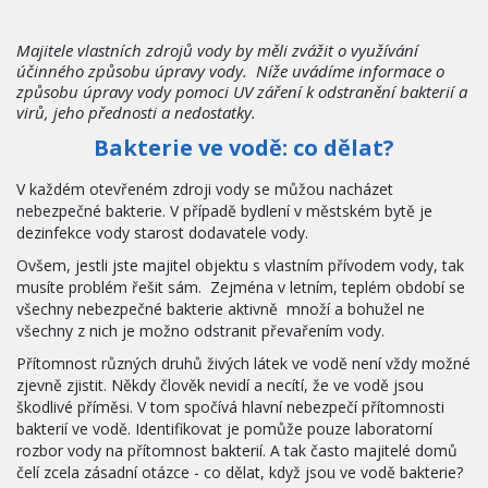
Majitele vlastních zdrojů vody by měli zvážit o využívání 
účinného způsobu úpravy vody.  Níže uvádíme informace o 
způsobu úpravy vody pomoci UV záření k odstranění bakterií a 
virů, jeho přednosti a nedostatky.
Bakterie ve vodě: co dělat?
V každém otevřeném zdroji vody se můžou nacházet 
nebezpečné bakterie. V případě bydlení v městském bytě je 
dezinfekce vody starost dodavatele vody.
Ovšem, jestli jste majitel objektu s vlastním přívodem vody, tak 
musíte problém řešit sám.  Zejména v letním, teplém období se 
všechny nebezpečné bakterie aktivně  množí a bohužel ne 
všechny z nich je možno odstranit převařením vody.
Přítomnost různých druhů živých látek ve vodě není vždy možné 
zjevně zjistit. Někdy člověk nevidí a necítí, že ve vodě jsou 
škodlivé příměsi. V tom spočívá hlavní nebezpečí přítomnosti 
bakterií ve vodě. Identifikovat je pomůže pouze laboratorní 
rozbor vody na přítomnost bakterií. A tak často majitelé domů 
čelí zcela zásadní otázce - co dělat, když jsou ve vodě bakterie? 