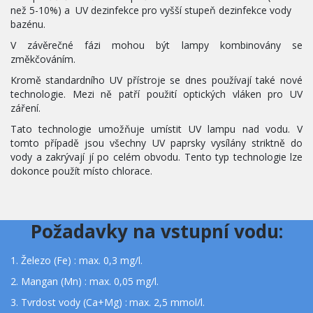
než 5-10%) a  UV dezinfekce pro vyšší stupeň dezinfekce vody 
bazénu. 
V závěrečné fázi mohou být lampy kombinovány se
změkčováním.
Kromě standardního UV přístroje se dnes používají také nové
technologie. Mezi ně patří použití optických vláken pro UV
záření.
Tato technologie umožňuje umístit UV lampu nad vodu. V
tomto případě jsou všechny UV paprsky vysílány striktně do
vody a zakrývají jí po celém obvodu. Tento typ technologie lze
dokonce použít místo chlorace.
Požadavky na vstupní vodu:
1. Železo (Fe) : max. 0,3 mg/l.
2. Mangan (Mn) : max. 0,05 mg/l.
3. Tvrdost vody (Ca+Mg) : 
max. 
2,5 mmol/l.