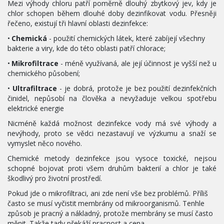
Mezi výhody chloru patří poměrně dlouhý zbytkový jev, kdy je
chlor schopen během dlouhé doby dezinfikovat vodu. Přesněji
řečeno, existují tři hlavní oblasti dezinfekce:
• 
Chemická
 - použití chemických látek, které zabíjejí všechny 
bakterie a viry, kde do této oblasti patří chlorace;
•
Mikrofiltrace
- méně využívaná, ale její účinnost je vyšší než u
chemického působení;
•
Ultrafiltrace
- je dobrá, protože je bez použití dezinfekčních
činidel, nepůsobí na člověka a nevyžaduje velkou spotřebu
elektrické energie
Nicméně každá možnost dezinfekce vody má své výhody a
nevýhody, proto se vědci nezastavují ve výzkumu a snaží se
vymyslet něco nového.
Chemické metody dezinfekce jsou vysoce toxické, nejsou
schopné bojovat proti všem druhům bakterií a chlor je také
škodlivý pro životní prostředí.
Pokud jde o mikrofiltraci, ani zde není vše bez problémů. Příliš 
často se musí vyčistit
membrány od mikroorganismů. Tenhle 
způsob je pracný a nákladný, protože membrány se musí často 
měnit. Takže tady překáží pracnost a cena.